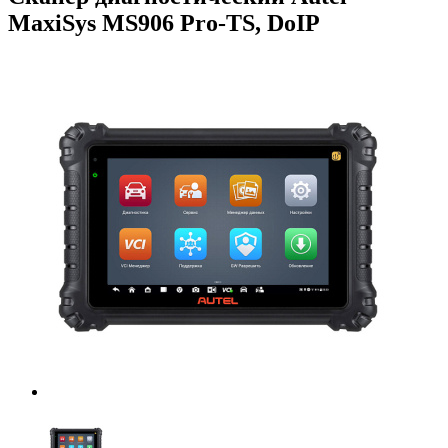
MaxiSys MS906 Pro-TS, DoIP