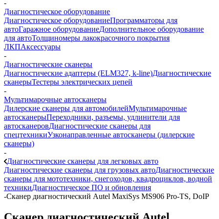
-
Диагностическое оборудование
Диагностическое оборудование
Программаторы для
авто
Гаражное оборудование
Дополнительное оборудование
для авто
Толщиномеры лакокрасочного покрытия
ЛКП
Аксессуары
-
Диагностические сканеры
Диагностические адаптеры (ELM327, k-line)
Диагностические
сканеры
Тестеры электрических цепей
-
Мультимарочные автосканеры
Дилерские сканеры для автомобилей
Мультимарочные
автосканеры
Переходники, разъемы, удлинители для
автосканеров
Диагностические сканеры для
спецтехники
Узконаправленные автосканеры (дилерские
сканеры)
-
Диагностические сканеры для легковых авто
Диагностические сканеры для грузовых авто
Диагностические
сканеры для мототехники, снегоходов, квадроциклов, водной
техники
Диагностическое ПО и обновления
-
Сканер диагностический Autel MaxiSys MS906 Pro-TS, DoIP
Сканер диагностический Autel