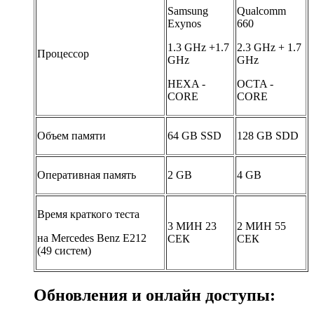
Samsung
Qualcomm
Exynos
660
1.3 GHz +1.7
2.3 GHz + 1.7
Процессор
GHz
GHz
HEXA -
OCTA -
CORE
CORE
Объем памяти
64 GB SSD
128 GB SDD
Оперативная память
2 GB
4 GB
Время краткого теста
3 МИН 23
2 МИН 55
на Mercedes Benz E212
СЕК
СЕК
(49 систем)
Обновления и онлайн доступы: