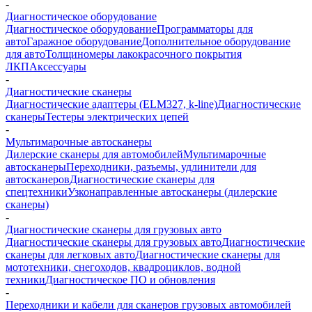
-
Диагностическое оборудование
Диагностическое оборудование
Программаторы для
авто
Гаражное оборудование
Дополнительное оборудование
для авто
Толщиномеры лакокрасочного покрытия
ЛКП
Аксессуары
-
Диагностические сканеры
Диагностические адаптеры (ELM327, k-line)
Диагностические
сканеры
Тестеры электрических цепей
-
Мультимарочные автосканеры
Дилерские сканеры для автомобилей
Мультимарочные
автосканеры
Переходники, разъемы, удлинители для
автосканеров
Диагностические сканеры для
спецтехники
Узконаправленные автосканеры (дилерские
сканеры)
-
Диагностические сканеры для грузовых авто
Диагностические сканеры для грузовых авто
Диагностические
сканеры для легковых авто
Диагностические сканеры для
мототехники, снегоходов, квадроциклов, водной
техники
Диагностическое ПО и обновления
-
Переходники и кабели для сканеров грузовых автомобилей