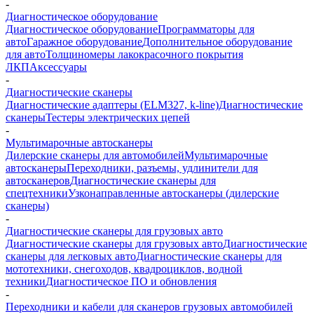
-
Диагностическое оборудование
Диагностическое оборудование
Программаторы для
авто
Гаражное оборудование
Дополнительное оборудование
для авто
Толщиномеры лакокрасочного покрытия
ЛКП
Аксессуары
-
Диагностические сканеры
Диагностические адаптеры (ELM327, k-line)
Диагностические
сканеры
Тестеры электрических цепей
-
Мультимарочные автосканеры
Дилерские сканеры для автомобилей
Мультимарочные
автосканеры
Переходники, разъемы, удлинители для
автосканеров
Диагностические сканеры для
спецтехники
Узконаправленные автосканеры (дилерские
сканеры)
-
Диагностические сканеры для грузовых авто
Диагностические сканеры для грузовых авто
Диагностические
сканеры для легковых авто
Диагностические сканеры для
мототехники, снегоходов, квадроциклов, водной
техники
Диагностическое ПО и обновления
-
Переходники и кабели для сканеров грузовых автомобилей