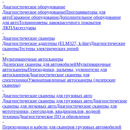
-
Диагностическое оборудование
Диагностическое оборудование
Программаторы для
авто
Гаражное оборудование
Дополнительное оборудование
для авто
Толщиномеры лакокрасочного покрытия
ЛКП
Аксессуары
-
Диагностические сканеры
Диагностические адаптеры (ELM327, k-line)
Диагностические
сканеры
Тестеры электрических цепей
-
Мультимарочные автосканеры
Дилерские сканеры для автомобилей
Мультимарочные
автосканеры
Переходники, разъемы, удлинители для
автосканеров
Диагностические сканеры для
спецтехники
Узконаправленные автосканеры (дилерские
сканеры)
-
Диагностические сканеры для грузовых авто
Диагностические сканеры для грузовых авто
Диагностические
сканеры для легковых авто
Диагностические сканеры для
мототехники, снегоходов, квадроциклов, водной
техники
Диагностическое ПО и обновления
-
Переходники и кабели для сканеров грузовых автомобилей