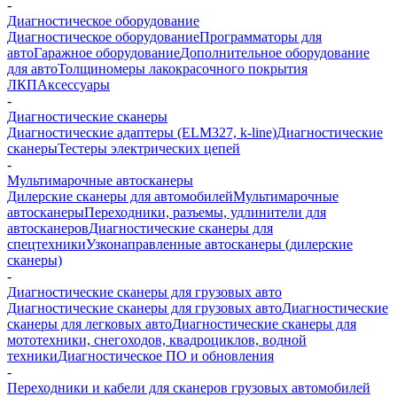
-
Диагностическое оборудование
Диагностическое оборудование
Программаторы для
авто
Гаражное оборудование
Дополнительное оборудование
для авто
Толщиномеры лакокрасочного покрытия
ЛКП
Аксессуары
-
Диагностические сканеры
Диагностические адаптеры (ELM327, k-line)
Диагностические
сканеры
Тестеры электрических цепей
-
Мультимарочные автосканеры
Дилерские сканеры для автомобилей
Мультимарочные
автосканеры
Переходники, разъемы, удлинители для
автосканеров
Диагностические сканеры для
спецтехники
Узконаправленные автосканеры (дилерские
сканеры)
-
Диагностические сканеры для грузовых авто
Диагностические сканеры для грузовых авто
Диагностические
сканеры для легковых авто
Диагностические сканеры для
мототехники, снегоходов, квадроциклов, водной
техники
Диагностическое ПО и обновления
-
Переходники и кабели для сканеров грузовых автомобилей