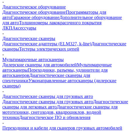
-
Диагностическое оборудование
Диагностическое оборудование
Программаторы для
авто
Гаражное оборудование
Дополнительное оборудование
для авто
Толщиномеры лакокрасочного покрытия
ЛКП
Аксессуары
-
Диагностические сканеры
Диагностические адаптеры (ELM327, k-line)
Диагностические
сканеры
Тестеры электрических цепей
-
Мультимарочные автосканеры
Дилерские сканеры для автомобилей
Мультимарочные
автосканеры
Переходники, разъемы, удлинители для
автосканеров
Диагностические сканеры для
спецтехники
Узконаправленные автосканеры (дилерские
сканеры)
-
Диагностические сканеры для грузовых авто
Диагностические сканеры для грузовых авто
Диагностические
сканеры для легковых авто
Диагностические сканеры для
мототехники, снегоходов, квадроциклов, водной
техники
Диагностическое ПО и обновления
-
Переходники и кабели для сканеров грузовых автомобилей