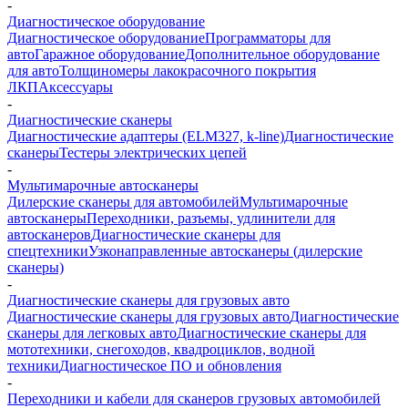
-
Диагностическое оборудование
Диагностическое оборудование
Программаторы для
авто
Гаражное оборудование
Дополнительное оборудование
для авто
Толщиномеры лакокрасочного покрытия
ЛКП
Аксессуары
-
Диагностические сканеры
Диагностические адаптеры (ELM327, k-line)
Диагностические
сканеры
Тестеры электрических цепей
-
Мультимарочные автосканеры
Дилерские сканеры для автомобилей
Мультимарочные
автосканеры
Переходники, разъемы, удлинители для
автосканеров
Диагностические сканеры для
спецтехники
Узконаправленные автосканеры (дилерские
сканеры)
-
Диагностические сканеры для грузовых авто
Диагностические сканеры для грузовых авто
Диагностические
сканеры для легковых авто
Диагностические сканеры для
мототехники, снегоходов, квадроциклов, водной
техники
Диагностическое ПО и обновления
-
Переходники и кабели для сканеров грузовых автомобилей