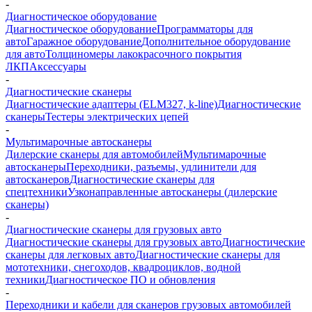
-
Диагностическое оборудование
Диагностическое оборудование
Программаторы для
авто
Гаражное оборудование
Дополнительное оборудование
для авто
Толщиномеры лакокрасочного покрытия
ЛКП
Аксессуары
-
Диагностические сканеры
Диагностические адаптеры (ELM327, k-line)
Диагностические
сканеры
Тестеры электрических цепей
-
Мультимарочные автосканеры
Дилерские сканеры для автомобилей
Мультимарочные
автосканеры
Переходники, разъемы, удлинители для
автосканеров
Диагностические сканеры для
спецтехники
Узконаправленные автосканеры (дилерские
сканеры)
-
Диагностические сканеры для грузовых авто
Диагностические сканеры для грузовых авто
Диагностические
сканеры для легковых авто
Диагностические сканеры для
мототехники, снегоходов, квадроциклов, водной
техники
Диагностическое ПО и обновления
-
Переходники и кабели для сканеров грузовых автомобилей