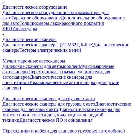
-
Диагностическое оборудование
Диагностическое оборудование
Программаторы для
авто
Гаражное оборудование
Дополнительное оборудование
для авто
Толщиномеры лакокрасочного покрытия
ЛКП
Аксессуары
-
Диагностические сканеры
Диагностические адаптеры (ELM327, k-line)
Диагностические
сканеры
Тестеры электрических цепей
-
Мультимарочные автосканеры
Дилерские сканеры для автомобилей
Мультимарочные
автосканеры
Переходники, разъемы, удлинители для
автосканеров
Диагностические сканеры для
спецтехники
Узконаправленные автосканеры (дилерские
сканеры)
-
Диагностические сканеры для грузовых авто
Диагностические сканеры для грузовых авто
Диагностические
сканеры для легковых авто
Диагностические сканеры для
мототехники, снегоходов, квадроциклов, водной
техники
Диагностическое ПО и обновления
-
Переходники и кабели для сканеров грузовых автомобилей