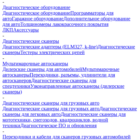
-
Диагностическое оборудование
Диагностическое оборудование
Программаторы для
авто
Гаражное оборудование
Дополнительное оборудование
для авто
Толщиномеры лакокрасочного покрытия
ЛКП
Аксессуары
-
Диагностические сканеры
Диагностические адаптеры (ELM327, k-line)
Диагностические
сканеры
Тестеры электрических цепей
-
Мультимарочные автосканеры
Дилерские сканеры для автомобилей
Мультимарочные
автосканеры
Переходники, разъемы, удлинители для
автосканеров
Диагностические сканеры для
спецтехники
Узконаправленные автосканеры (дилерские
сканеры)
-
Диагностические сканеры для грузовых авто
Диагностические сканеры для грузовых авто
Диагностические
сканеры для легковых авто
Диагностические сканеры для
мототехники, снегоходов, квадроциклов, водной
техники
Диагностическое ПО и обновления
-
Переходники и кабели для сканеров грузовых автомобилей