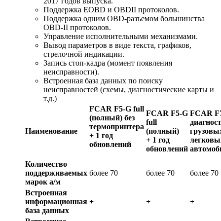
2017 годов выпуска.
Поддержка EOBD и OBDII протоколов.
Поддержка одним OBD-разъемом большинства
OBD-II протоколов.
Управление исполнительными механизмами.
Вывод параметров в виде текста, графиков,
стрелочной индикации.
Запись стоп-кадра (момент появления
неисправности).
Встроенная база данных по поиску
неисправностей (схемы, диагностические карты и
т.д.)
FCAR F5-G full
FCAR F5-G
FCAR F
(полный) без
full
диагнос
термопринтера
Наименование
(полный)
грузовы
+ 1 год
+ 1 год
легковы
обновлений
обновлений
автомоб
Количество
поддерживаемых
более 70
более 70
более 70
марок а/м
Встроенная
информационная
+
+
+
база данных