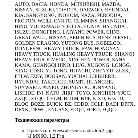
AUTO, DACIA, HONDA, MITSUBISHI, MAZDA,
NISSAN, SUZUKI, TOYOTA, DAEWOO, HYUNDAI,
KIA, SANGYONG, INOKOM, NAZA, PERODUA,
PROTON, WEILI, CNHTC, CUMMINS, SHANGHAI
HINO, VOLKSWAGEN JETTA, HUATAI HYUNDAI,
ISUZU, DONGFENG, LAIYANG POWER, CHN3,
GREAT WALL, NISSAN, BEIJIN BUS, BENZ DIESEL,
GOLDEN DRAGNO, YUTONG BUS, KOBELCO,
DONGFENG HEAVY TRUCK, FAW, HONGYAN
HEAVY TRUCK, HUALING HEAVY TRUCK, SHANQI
HEAVY TRUCKIVECO, XINCHEN POWER, SANY,
KAMA, GUANGQI HINO, LIUG, XUGONG, LONGG,
XIAG, CDSG, YUTONG, HITACHI, ZHENYU, ZLZK,
FTLW, FZSY, DOOSAN, YUCHAI, LIEBHERR,
HYUNDAI, TAKEUCHI, SUMIT, HUANGHE,
SUNWARD, PENPU, ZHONGYOU, JONYANG,
LISHIDE, INI, KATO, JHRF, TOYO, XINCHEN, YJQC,
ZXQC, ZTQC, CHLM, BDTM, BJJP, BJXD, BJXTD,
BLQC, BQZZ, BUICK, BZ, CDDD, CQLF, DADI, DFFX,
DFXK, DFWC, ENGSYS, FDQC, FORD, FQQC.
Технические параметры
Процессор: Freescale semiconductor(2 ядра
),I.MX6Q, 1.2 Ггц