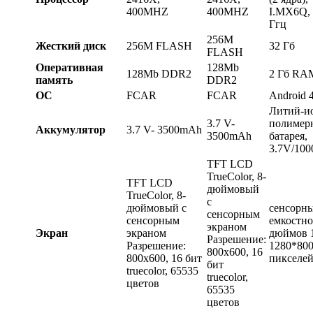
400MHZ
400MHZ
I.MX6Q, 
Ггц
256M
Жесткий диск
256M FLASH
32 Гб
FLASH
Оперативная
128Mb
128Mb DDR2
2 Гб RA
память
DDR2
ОС
FCAR
FCAR
Android 4
Литий-и
3.7 V-
полимер
Аккумулятор
3.7 V- 3500mAh
3500mAh
батарея,
3.7V/10
TFT LCD
TrueColor, 8-
TFT LCD
дюймовый
TrueColor, 8-
с
дюймовый с
сенсорн
сенсорным
сенсорным
емкостно
экраном
Экран
экраном
дюймов 1
Разрешение:
Разрешение:
1280*80
800x600, 16
800x600, 16 бит
пикселе
бит
truecolor, 65535
truecolor,
цветов
65535
цветов