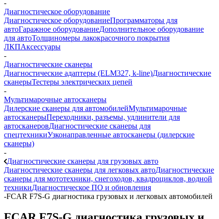
-
Диагностическое оборудование
Диагностическое оборудование
Программаторы для
авто
Гаражное оборудование
Дополнительное оборудование
для авто
Толщиномеры лакокрасочного покрытия
ЛКП
Аксессуары
-
Диагностические сканеры
Диагностические адаптеры (ELM327, k-line)
Диагностические
сканеры
Тестеры электрических цепей
-
Мультимарочные автосканеры
Дилерские сканеры для автомобилей
Мультимарочные
автосканеры
Переходники, разъемы, удлинители для
автосканеров
Диагностические сканеры для
спецтехники
Узконаправленные автосканеры (дилерские
сканеры)
-
Диагностические сканеры для грузовых авто
Диагностические сканеры для легковых авто
Диагностические
сканеры для мототехники, снегоходов, квадроциклов, водной
техники
Диагностическое ПО и обновления
-
FCAR F7S-G диагностика грузовых и легковых автомобилей
FCAR F7S-G диагностика грузовых и