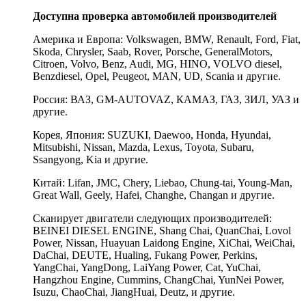
Доступна проверка автомобилей производителей
Америка и Европа: Volkswagen, BMW, Renault, Ford, Fiat,
Skoda, Chrysler, Saab, Rover, Porsche, GeneralMotors,
Citroen, Volvo, Benz, Audi, MG, HINO, VOLVO diesel,
Benzdiesel, Opel, Peugeot, MAN, UD, Scania и другие.
Россия: ВАЗ, GM-AUTOVAZ, КАМАЗ, ГАЗ, ЗИЛ, УАЗ и
другие.
Корея, Япония: SUZUKI, Daewoo, Honda, Hyundai,
Mitsubishi, Nissan, Mazda, Lexus, Toyota, Subaru,
Ssangyong, Kia и другие.
Китай: Lifan, JMC, Chery, Liebao, Chung-tai, Young-Man,
Great Wall, Geely, Hafei, Changhe, Changan и другие.
Сканирует двигатели следующих производителей:
BEINEI DIESEL ENGINE, Shang Chai, QuanChai, Lovol
Power, Nissan, Huayuan Laidong Engine, XiChai, WeiChai,
DaChai, DEUTE, Hualing, Fukang Power, Perkins,
YangChai, YangDong, LaiYang Power, Cat, YuChai,
Hangzhou Engine, Cummins, ChangChai, YunNei Power,
Isuzu, ChaoChai, JiangHuai, Deutz, и другие.