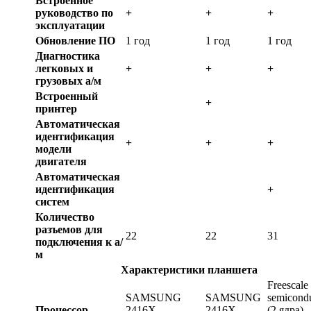
Встроенное
руководство по
+
+
+
эксплуатации
Обновление ПО
1 год
1 год
1 год
Диагностика
легковых и
+
+
+
грузовых а/м
Встроенный
+
принтер
Автоматическая
идентификация
+
+
+
модели
двигателя
Автоматическая
идентификация
+
систем
Количество
разъемов для
22
22
31
подключения к а/
м
Характеристики планшета
Freescale
SAMSUNG
SAMSUNG
semicond
Процессор
2416X,
2416X,
(2 ядра),