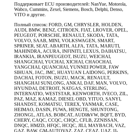
Поддерживает ECU производителей: NanYue, Motorola,
Wabco, Cummins, Zexel, Siemens, Bosch, Delphi, Denso,
VITO и другие.
Полный список: FORD, GM, CHRYSLER, HOLDEN,
AUDI, BMW, BENZ, CITROEN, FIAT, LROVER, OPEL,
PEUGEOT, PORSCHE, RENAULT, SKODA, TATA,
VOLVO, SAAB, MINI, VOLKSWAGEN, SMART,
SPRINER, SEAT, ABARTH, ALFA, TATA, MARUTI,
MAHINDRA, ACURA, INFINITI, LEXUS, DAIHATSU,
IRANKIA, IRANPEUGEOT, ISUZU, WEICHAI,
SHANGCHAI, YUCHAI, XICHAI, CHAOCHAI,
YANGCHAI, QUANCHAI, YUNNEI POWER, FAW
SIHUAN, JAC, JMC, HUAYUAN LAIDONG, PERKINS,
DACHAI, FOTON, ISUZU, MACK, RENAULT,
SHANGHAI SUNLONG, ANKAI, DAF, MAN, VOLVO,
HYUNDAI, DETROIT, NATGAS, STERLING,
INTERNATIO, WESTSTAR, KENWORTH, IVECO, ZIL,
PAZ, MAZ, KAMAZ, DIESEL OBD, YITUO, SANYI,
SHANDST, KOMATSU, TEREX, YANMAR, CASE,
HEIMAO, DASIN, FUWA, HENGTE, SHUNTONG,
ZHONGL, ATLAS, BOBCAT, AUDI&VW, BQFT, BYD,
CHERY, CAQC, CCQC, CHQC, CFLB, ZZNISSAN,
DNQC, HMZD, HFQC, HCQC, JILI, MAYBACH, VAZ,
GAZ, BAW, GM-AUTOVAZ, ZAZ, CEAZ, UAZ, IJ-