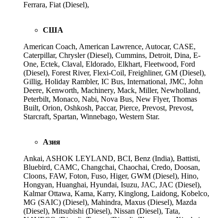
Ferrara, Fiat (Diesel),
США
American Coach, American Lawrence, Autocar, CASE,
Caterpillar, Chrysler (Diesel), Cummins, Detroit, Dina, E-
One, Ectek, Claval, Eldorado, Elkhart, Fleetwood, Ford
(Diesel), Forest River, Flexi-Coil, Freighliner, GM (Diesel),
Gillig, Holiday Rambler, IC Bus, International, JMC, John
Deere, Kenworth, Machinery, Mack, Miller, Newholland,
Peterbilt, Monaco, Nabi, Nova Bus, New Flyer, Thomas
Built, Orion, Oshkosh, Paccar, Pierce, Prevost, Prevost,
Starcraft, Spartan, Winnebago, Western Star.
Азия
Ankai, ASHOK LEYLAND, BCI, Benz (India), Battisti,
Bluebird, CAMC, Changchai, Chaochai, Credo, Doosan,
Cloons, FAW, Foton, Fuso, Higer, GWM (Diesel), Hino,
Hongyan, Huanghai, Hyundai, Isuzu, JAC, JAC (Diesel),
Kalmar Ottawa, Kama, Karry, Kinglong, Laidong, Kobelco,
MG (SAIC) (Diesel), Mahindra, Maxus (Diesel), Mazda
(Diesel), Mitsubishi (Diesel), Nissan (Diesel), Tata,