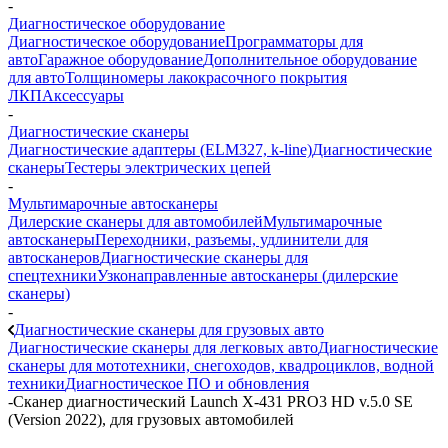
-
Диагностическое оборудование
Диагностическое оборудование
Программаторы для
авто
Гаражное оборудование
Дополнительное оборудование
для авто
Толщиномеры лакокрасочного покрытия
ЛКП
Аксессуары
-
Диагностические сканеры
Диагностические адаптеры (ELM327, k-line)
Диагностические
сканеры
Тестеры электрических цепей
-
Мультимарочные автосканеры
Дилерские сканеры для автомобилей
Мультимарочные
автосканеры
Переходники, разъемы, удлинители для
автосканеров
Диагностические сканеры для
спецтехники
Узконаправленные автосканеры (дилерские
сканеры)
-
Диагностические сканеры для грузовых авто
Диагностические сканеры для легковых авто
Диагностические
сканеры для мототехники, снегоходов, квадроциклов, водной
техники
Диагностическое ПО и обновления
-
Сканер диагностический Launch X-431 PRO3 HD v.5.0 SE
(Version 2022), для грузовых автомобилей