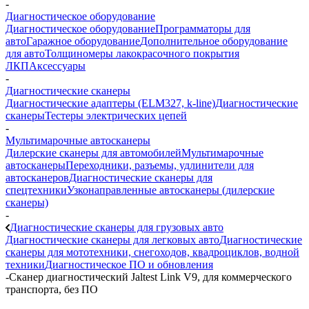
-
Диагностическое оборудование
Диагностическое оборудование
Программаторы для
авто
Гаражное оборудование
Дополнительное оборудование
для авто
Толщиномеры лакокрасочного покрытия
ЛКП
Аксессуары
-
Диагностические сканеры
Диагностические адаптеры (ELM327, k-line)
Диагностические
сканеры
Тестеры электрических цепей
-
Мультимарочные автосканеры
Дилерские сканеры для автомобилей
Мультимарочные
автосканеры
Переходники, разъемы, удлинители для
автосканеров
Диагностические сканеры для
спецтехники
Узконаправленные автосканеры (дилерские
сканеры)
-
Диагностические сканеры для грузовых авто
Диагностические сканеры для легковых авто
Диагностические
сканеры для мототехники, снегоходов, квадроциклов, водной
техники
Диагностическое ПО и обновления
-
Сканер диагностический Jaltest Link V9, для коммерческого
транспорта, без ПО