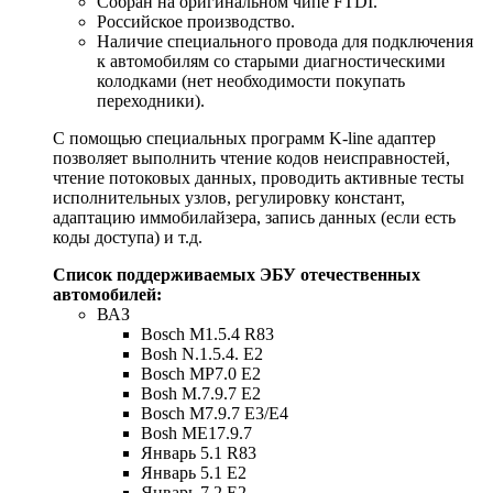
Собран на оригинальном чипе FTDI.
Российское производство.
Наличие специального провода для подключения
к автомобилям со старыми диагностическими
колодками (нет необходимости покупать
переходники).
С помощью специальных программ K-line адаптер
позволяет выполнить чтение кодов неисправностей,
чтение потоковых данных, проводить активные тесты
исполнительных узлов, регулировку констант,
адаптацию иммобилайзера, запись данных (если есть
коды доступа) и т.д.
Список поддерживаемых ЭБУ отечественных
автомобилей:
ВАЗ
Bosch M1.5.4 R83
Bosh N.1.5.4. E2
Bosch MP7.0 E2
Bosh M.7.9.7 E2
Bosch M7.9.7 E3/E4
Bosh ME17.9.7
Январь 5.1 R83
Январь 5.1 Е2
Январь 7.2 Е2