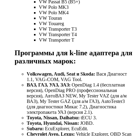
VW Passat B5 (B5+)
VW Polo MK3
VW Polo MK4
VW Touran
VW Touareg
VW Transporter T3
VW Transporter T4
VW Transporter T
Программы для k-line адаптера для
различных марок:
Volkswagen, Audi, Seat и Skoda:
Вася Диагност
1.1, VAG-COM, VAG Tool.
ВАЗ, ГАЗ, УАЗ, ЗАЗ:
OpenDiag 1.4 (бесплатная
версия), OpenDiag PRO (профессиональная
версия), АвтоВАЗ NEW, My Tester VAZ (для а/м
ВАЗ), My Tester GAZ (для а/м ГАЗ), AutoTester3
(для диагностики Микас 7.2), Диагностика
электропакета УАЗ (версия 2.1).
Toyota, Nissan, Daihatsu:
tECU 3.
Toyota, Hyundai, Nissan:
JOBD.
Subaru:
EcuExplorer, EcuEdit.
Chevrolet Aveo, Lexus:
Vehicle Explorer, OBD Scan