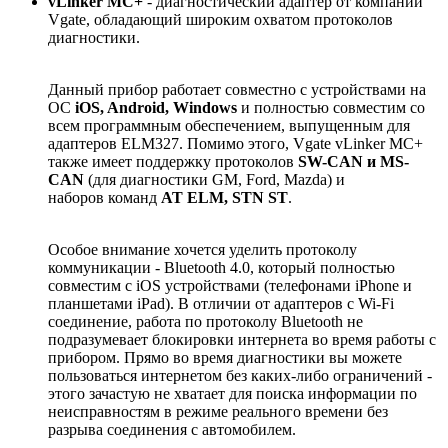
vLinker MC+
- диагностический адаптер от компании
Vgate, обладающий широким охватом протоколов
диагностики.
Данный прибор работает совместно с устройствами на
ОС
iOS, Android, Windows
и полностью совместим со
всем программным обеспечением, выпущенным для
адаптеров ELM327. Помимо этого, Vgate vLinker MC+
также имеет поддержку протоколов
SW-CAN и MS-
CAN
(для диагностики GM, Ford, Mazda) и
наборов команд
AT ELM, STN ST
.
Особое внимание хочется уделить протоколу
коммуникации - Bluetooth 4.0, который полностью
совместим с iOS устройствами (телефонами iPhone и
планшетами iPad). В отличии от адаптеров с Wi-Fi
соединение, работа по протоколу Bluetooth не
подразумевает блокировки интернета во время работы с
прибором. Прямо во время диагностики вы можете
пользоваться интернетом без каких-либо ограничений -
этого зачастую не хватает для поиска информации по
неисправностям в режиме реального времени без
разрыва соединения с автомобилем.