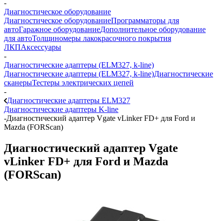
-
Диагностическое оборудование
Диагностическое оборудование
Программаторы для
авто
Гаражное оборудование
Дополнительное оборудование
для авто
Толщиномеры лакокрасочного покрытия
ЛКП
Аксессуары
-
Диагностические адаптеры (ELM327, k-line)
Диагностические адаптеры (ELM327, k-line)
Диагностические
сканеры
Тестеры электрических цепей
-
Диагностические адаптеры ELM327
Диагностические адаптеры K-line
-
Диагностический адаптер Vgate vLinker FD+ для Ford и
Mazda (FORScan)
Диагностический адаптер Vgate
vLinker FD+ для Ford и Mazda
(FORScan)